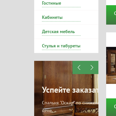
Гостиные
Кабинеты
Детская мебель
Стулья и табуреты
те заказать
Скидки невестам
Ус
Оскар" по сниженной
На мягкую действует скидка
Скид
15% на корпус действует