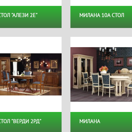
СТОЛ "АЛЕЗИ 2Е"
МИЛАНА 10А СТОЛ
пей заказать
Успейте заказать
ки на мебель
Спальня "Оскар" по сниженно
СТОЛ "ВЕРДИ 2РД"
МИЛАНА
цене