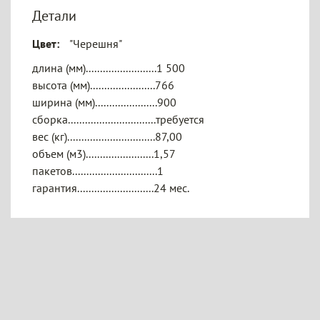
Детали
Цвет:
"Черешня"
длина (мм).........................1 500
высота (мм).......................766
ширина (мм)......................900
сборка...............................требуется
вес (кг)...............................87,00
объем (м3)........................1,57
пакетов..............................1
гарантия...........................24 мес.