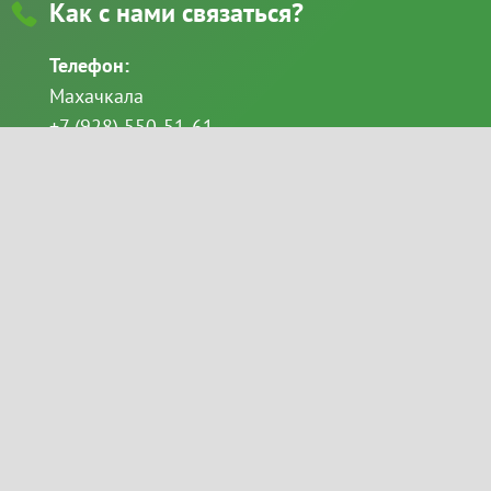
Как с нами связаться?
Телефон:
Махачкала
+7 (928) 550-51-61
+7 (8722) 69-49-11
Каспийск
+7 (928) 522-68-86
email:
Goloveshkina_svetlana@mail.ru
2026 ©
«Белорусская мебель» — мебель в Махачкале