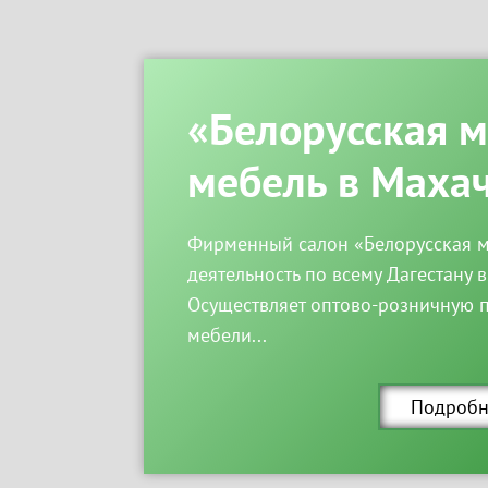
«Белорусская 
мебель в Маха
Фирменный салон «Белорусская м
деятельность по всему Дагестану в
Осуществляет оптово-розничную 
мебели...
Подробн