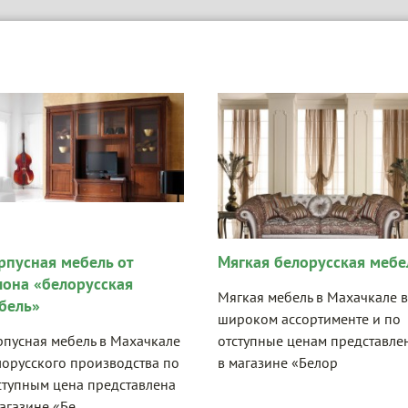
гкая белорусская мебель
Комфортные матрасы в
Махачкале
кая мебель в Махачкале в
роком ассортименте и по
Здоровый сон очень важен д
ступные ценам представлена
жизнедеятельности человека
агазине «Белор