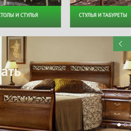
СТОЛЫ И СТУЛЬЯ
СТУЛЬЯ И ТАБУРЕТЫ
стам
а корпус
пустите
ти мебель для
ой!