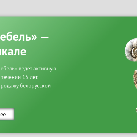
мебель» —
чкале
ебель» ведет активную
 течении 15 лет.
продажу белорусской
ее