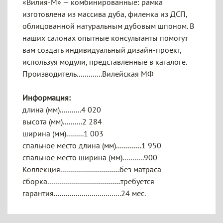
«Вилия-М» — комбинированные: рамка
изготовлена из массива дуба, филенка из ДСП,
облицованной натуральным дубовым шпоном. В
наших салонах опытные консультанты помогут
вам создать индивидуальный дизайн-проект,
используя модули, представленные в каталоге.
Производитель.............Вилейская МФ
Информация:
длина (мм)...........4 020
высота (мм)..........2 284
ширина (мм).........1 003
спальное место длина (мм).............1 950
спальное место ширина (мм)...........900
Коллекция..............................без матраса
сборка.....................................требуется
гарантия..................................24 мес.