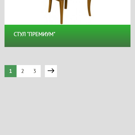
СТУЛ "ПРЕМИУМ"
1
2
3