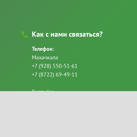
Как с нами связаться?
Телефон:
Махачкала
+7 (928) 550-51-61
+7 (8722) 69-49-11
Каспийск
+7 (928) 522-68-86
email:
Goloveshkina_svetlana@mail.ru
ахачкале