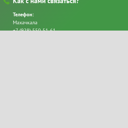
Как с нами связаться?
Телефон:
Махачкала
+7 (928) 550-51-61
+7 (8722) 69-49-11
Каспийск
+7 (928) 522-68-86
email:
Goloveshkina_svetlana@mail.ru
2026 ©
«Белорусская мебель» — мебель в Махачкале