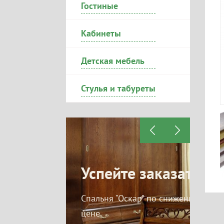
Гостиные
Кабинеты
Детская мебель
Стулья и табуреты
йте заказать
Скидки невестам
У
 "Оскар" по сниженной
На мягкую действует скидка
Ск
15% на корпус действует