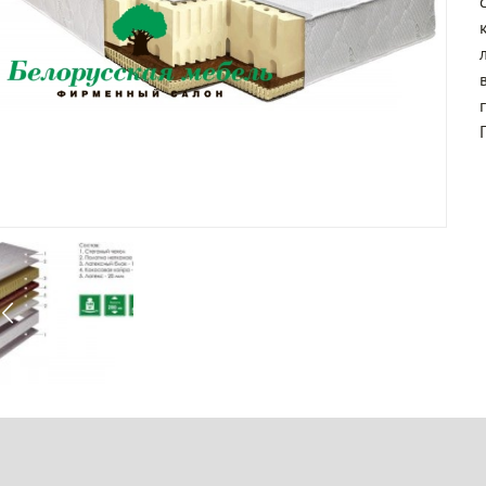
в
г
спей заказать
Успейте заказа
идки на мебель
Спальня "Оскар" по снижен
цене