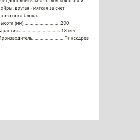
счет дополнительного слоя кокосовой
койры, другая - мягкая за счет
латексного блока.
ысота (мм)..............................200
арантия...................................18 мес
Производитель..........................Пинскдрев
ть
Скидки невестам
ной
На мягкую действует скидка
15% на корпус действует